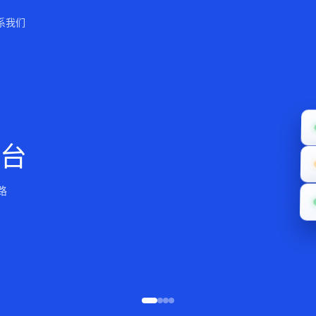
系我们
http
台
任
立
路
DV