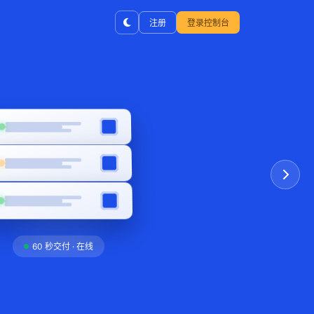
注册
登录控制台
www.yoursite.com
双线直连
s://yoursite.com
安全
CPU ×2
RAM
即体验
NVMe ×2
OV
EV
DDoS
证书有效 · 已加密
60 秒交付 · 在线
独享带宽
可视化面板 · 3 分钟上线