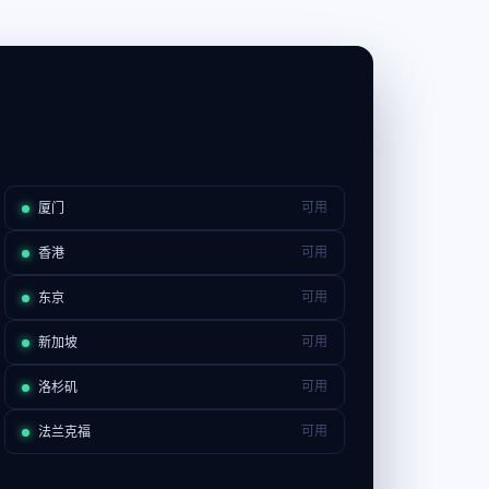
厦门
可用
香港
可用
东京
可用
新加坡
可用
洛杉矶
可用
法兰克福
可用