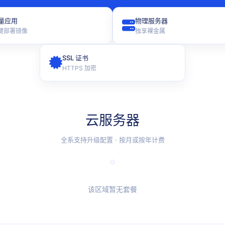
量应用
物理服务器
键部署镜像
独享裸金属
SSL 证书
HTTPS 加密
云服务器
全系支持升级配置 · 按月或按年计费
该区域暂无套餐