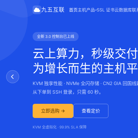
九五互联
首页
主机产品
SSL 证书
云数据库
联
全新 3.0 控制台已上线
虚拟主机 · 免备案
SSL 证书 · 全站 HTTPS
云上算力，秒级交付
快速建站
给网站加把锁
为增长而生的主机平
新手也能三分钟上线
数据加密，浏览器信
KVM 独享性能 · NVMe 全闪存储 · CN2 GIA 回国线
可视化面板管理，一键部署 WordPress
DV / OV / EV 全类型证书，最快分钟级签发
从下单到 SSH 登录，只需 60 秒。
免备案，赠 SSL，绑定多域名。
防劫持、防篡改，还能提升搜索排名。
立即选购 →
立即建站 →
申请证书 →
查看定价
查看套餐
免费试用
KVM 全虚拟化 · 99.9% SLA 保障
多节点 · 送数据库与流量
支持通配符 · 多域名 SAN · 一键部署续期