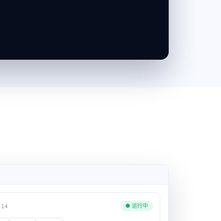
● 运行中
.14