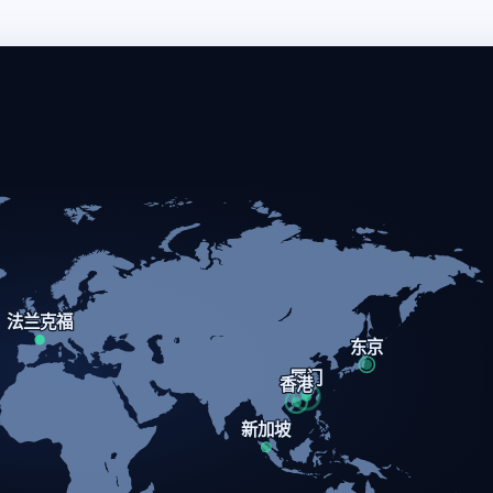
法兰克福
东京
厦门
香港
新加坡